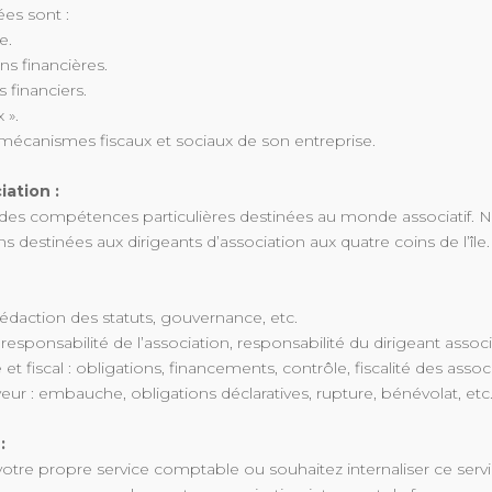
es sont :
e.
ns financières.
ts financiers.
 ».
écanismes fiscaux et sociaux de son entreprise.
iation :
es compétences particulières destinées au monde associatif. 
 destinées aux dirigeants d’association aux quatre coins de l’île.
 rédaction des statuts, gouvernance, etc.
responsabilité de l’association, responsabilité du dirigeant associat
t fiscal : obligations, financements, contrôle, fiscalité des associ
ur : embauche, obligations déclaratives, rupture, bénévolat, etc
:
otre propre service comptable ou souhaitez internaliser ce serv