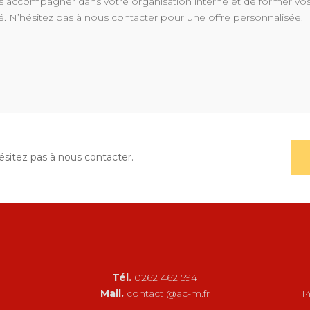
 accompagner dans votre organisation interne et de former vo
. N’hésitez pas à nous contacter pour une offre personnalisée.
sitez pas à nous contacter.
Tél.
0262 462 594
Mail.
contact @ac-m.fr
1