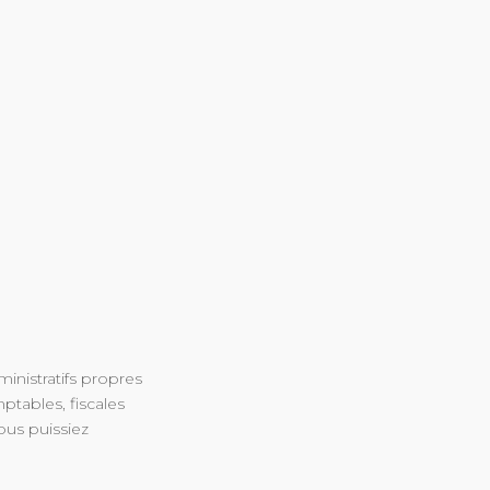
inistratifs propres
ptables, fiscales
ous puissiez