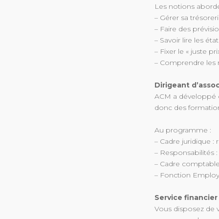
Les notions abordé
– Gérer sa trésoreri
– Faire des prévisio
– Savoir lire les éta
– Fixer le « juste prix
– Comprendre les m
Dirigeant d’assoc
ACM a développé d
donc des formations
Au programme :
– Cadre juridique :
– Responsabilités : 
– Cadre comptable e
– Fonction Employe
Service financier 
Vous disposez de v