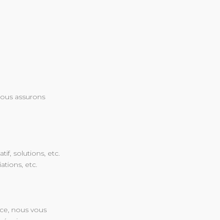
Nous assurons
if, solutions, etc.
ations, etc.
.
ice, nous vous