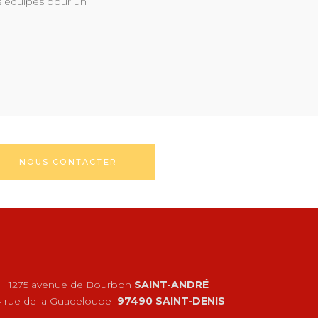
s équipes pour un
NOUS CONTACTER
1275 avenue de Bourbon
SAINT-ANDRÉ
4 rue de la Guadeloupe
97490 SAINT-DENIS